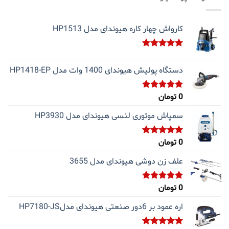
کارواش چهار کاره هیوندای مدل HP1513
نمره
5.00
از 5
دستگاه پولیش هیوندای 1400 وات مدل HP1418-EP
0
تومان
نمره
5.00
از 5
سمپاش موتوری لنسی هیوندای مدل HP3930
0
تومان
نمره
5.00
از 5
علف زن دوشی هیوندای مدل 3655
0
تومان
نمره
5.00
از 5
اره عمود بر 6دور صنعتی هیوندای مدلHP7180-JS