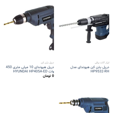
ابزار آلات برقی
دریل بتن کن
دریل بتن کن هیوندای مدل
دریل هیوندای 10 میلی متری 450
HP9532-RH
وات HYUNDAI HP405A-ED
0
تومان