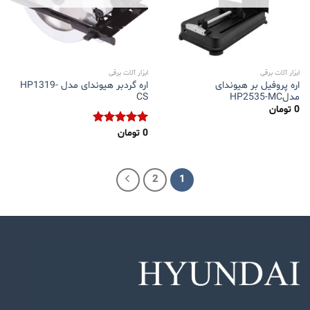
ابزار آلات برقی
ابزار آلات برقی
اره پروفیل بر هیوندای
اره گردبر هیوندای مدل HP1319-
مدلHP2535-MC
CS
0
تومان
0
تومان
نمره
5.00
از 5
2
1