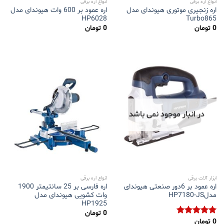
انواع اره برقی
انواع اره برقی
اره زنجیری موتوری هیوندای مدل
اره عمود بر 600 وات هیوندای مدل
HP6028
Turbo865
0
تومان
0
تومان
در انبار موجود نمی باشد
ابزار آلات برقی
انواع اره برقی
اره عمود بر 6دور صنعتی هیوندای
اره فارسی بر 25 سانتیمتر 1900
مدلHP7180-JS
وات کشویی هیوندای مدل
HP1925
0
تومان
0
تومان
نمره
5.00