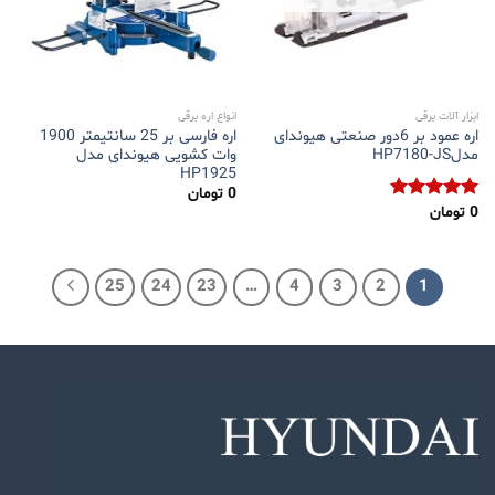
ابزار آلات برقی
انواع اره برقی
اره عمود بر 6دور صنعتی هیوندای
اره فارسی بر 25 سانتیمتر 1900
مدلHP7180-JS
وات کشویی هیوندای مدل
HP1925
0
تومان
0
تومان
نمره
5.00
از 5
25
24
23
…
4
3
2
1