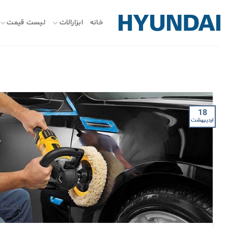
ه
حتوا
خانه
ابزارالات
لیست قیمت
روید
18
اردیبهشت