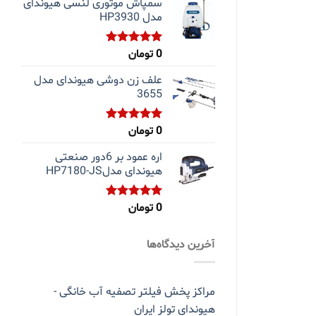
سمپاش موتوری لنسی هیوندای
مدل HP3930
0
تومان
نمره
5.00
از 5
علف زن دوشی هیوندای مدل
3655
0
تومان
نمره
5.00
از 5
اره عمود بر 6دور صنعتی
هیوندای مدلHP7180-JS
0
تومان
نمره
5.00
از 5
آخرین دیدگاه‌ها
مراکز پخش فیلتر تصفیه آب خانگی -
هیوندای تولز ایران