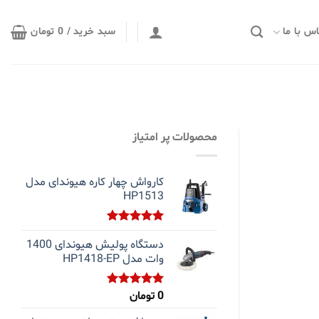
س با ما
سبد خرید /
0
تومان
محصولات پر امتیاز
کارواش چهار کاره هیوندای مدل
HP1513
نمره
5.00
دستگاه پولیش هیوندای 1400
از 5
وات مدل HP1418-EP
0
تومان
نمره
5.00
از 5