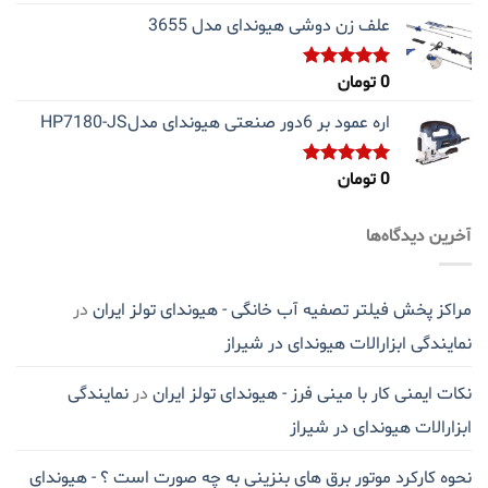
از 5
علف زن دوشی هیوندای مدل 3655
0
تومان
نمره
5.00
از 5
اره عمود بر 6دور صنعتی هیوندای مدلHP7180-JS
0
تومان
نمره
5.00
از 5
آخرین دیدگاه‌ها
مراکز پخش فیلتر تصفیه آب خانگی - هیوندای تولز ایران
در
نمایندگی ابزارالات هیوندای در شیراز
نکات ایمنی کار با مینی فرز - هیوندای تولز ایران
در
نمایندگی
ابزارالات هیوندای در شیراز
نحوه کارکرد موتور برق های بنزینی به چه صورت است ؟ - هیوندای