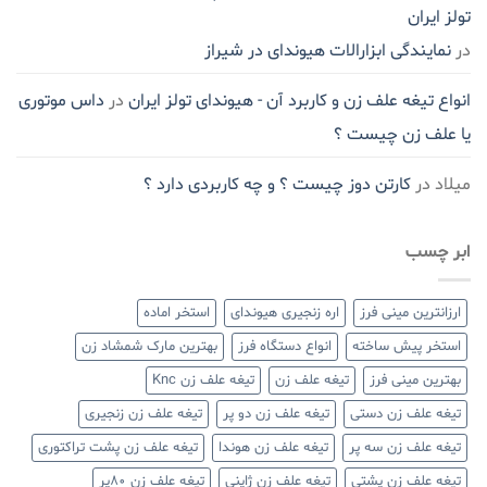
تولز ایران
در
نمایندگی ابزارالات هیوندای در شیراز
انواع تیغه علف زن و کاربرد آن - هیوندای تولز ایران
در
داس موتوری
یا علف زن چیست ؟
میلاد
در
کارتن دوز چیست ؟ و چه کاربردی دارد ؟
ابر چسب
ارزانترین مینی فرز
اره زنجیری هیوندای
استخر اماده
استخر پیش ساخته
انواع دستگاه فرز
بهترین مارک شمشاد زن
بهترین مینی فرز
تیغه علف زن
تیغه علف زن Knc
تیغه علف زن دستی
تیغه علف زن دو پر
تیغه علف زن زنجیری
تیغه علف زن سه پر
تیغه علف زن هوندا
تیغه علف زن پشت تراکتوری
تیغه علف زن پشتی
تیغه علف زن ژاپنی
تیغه علف زن ۸۰پر