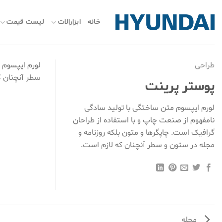
ه
حتوا
خانه
ابزارالات
لیست قیمت
روید
طراحی
لورم ایپسوم 
سطر آنچنان ک
پوستر پرینت
لورم ایپسوم متن ساختگی با تولید سادگی
نامفهوم از صنعت چاپ و با استفاده از طراحان
گرافیک است. چاپگرها و متون بلکه روزنامه و
مجله در ستون و سطر آنچنان که لازم است.
مجله