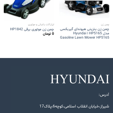
چمن زن
ابزارآلات باغبانی و موتوری
چمن زن بنزینی هیوندای گیربکسی
چمن زن موتوری برقی HP1842
مدل HP5165 ا Hyundai
0
تومان
Gasoline Lawn Mower HP5165
آدرس:
شیراز،خیابان انقلاب اسلامی،کوچه6،پلاک17