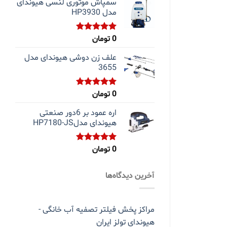
سمپاش موتوری لنسی هیوندای
مدل HP3930
0
تومان
نمره
5.00
از 5
علف زن دوشی هیوندای مدل
3655
0
تومان
نمره
5.00
از 5
اره عمود بر 6دور صنعتی
هیوندای مدلHP7180-JS
0
تومان
نمره
5.00
از 5
آخرین دیدگاه‌ها
مراکز پخش فیلتر تصفیه آب خانگی -
هیوندای تولز ایران