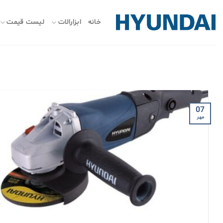
ه
حتوا
خانه
ابزارالات
لیست قیمت
روید
07
مهر