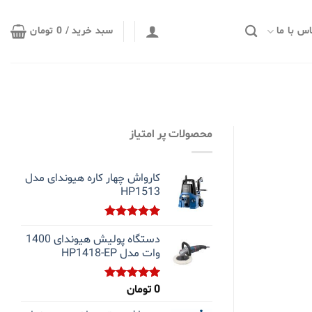
س با ما
سبد خرید /
0
تومان
محصولات پر امتیاز
کارواش چهار کاره هیوندای مدل
HP1513
نمره
5.00
دستگاه پولیش هیوندای 1400
از 5
وات مدل HP1418-EP
0
تومان
نمره
5.00
از 5