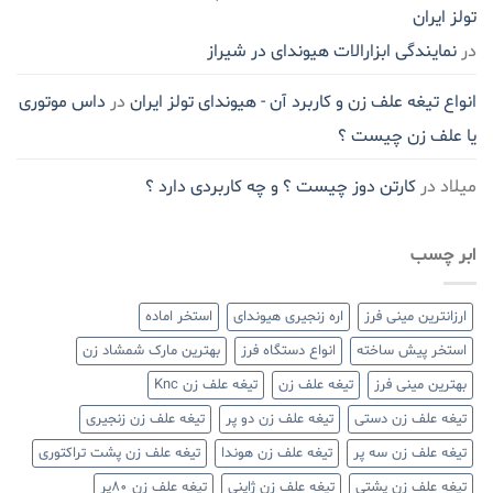
تولز ایران
در
نمایندگی ابزارالات هیوندای در شیراز
انواع تیغه علف زن و کاربرد آن - هیوندای تولز ایران
در
داس موتوری
یا علف زن چیست ؟
میلاد
در
کارتن دوز چیست ؟ و چه کاربردی دارد ؟
ابر چسب
ارزانترین مینی فرز
اره زنجیری هیوندای
استخر اماده
استخر پیش ساخته
انواع دستگاه فرز
بهترین مارک شمشاد زن
بهترین مینی فرز
تیغه علف زن
تیغه علف زن Knc
تیغه علف زن دستی
تیغه علف زن دو پر
تیغه علف زن زنجیری
تیغه علف زن سه پر
تیغه علف زن هوندا
تیغه علف زن پشت تراکتوری
تیغه علف زن پشتی
تیغه علف زن ژاپنی
تیغه علف زن ۸۰پر