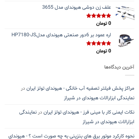
از 5
علف زن دوشی هیوندای مدل 3655
0
تومان
نمره
5.00
از 5
اره عمود بر 6دور صنعتی هیوندای مدلHP7180-JS
0
تومان
نمره
5.00
از 5
آخرین دیدگاه‌ها
مراکز پخش فیلتر تصفیه آب خانگی - هیوندای تولز ایران
در
نمایندگی ابزارالات هیوندای در شیراز
نکات ایمنی کار با مینی فرز - هیوندای تولز ایران
در
نمایندگی
ابزارالات هیوندای در شیراز
نحوه کارکرد موتور برق های بنزینی به چه صورت است ؟ - هیوندای