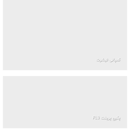
کمپانی تیشرت
پکیج پرینت FL3