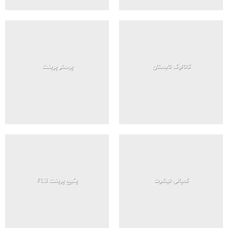
کاتالوگ تابستان
پوستر پرینت
کمپانی تیشرت
پکیج پرینت FL3