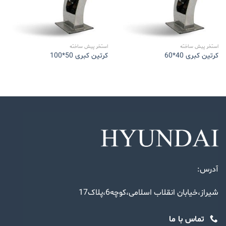
استخر پیش ساخته
استخر پیش ساخته
کرتین کبری 40*60
کرتین کبری 50*100
آدرس:
شیراز،خیابان انقلاب اسلامی،کوچه6،پلاک17
تماس با ما