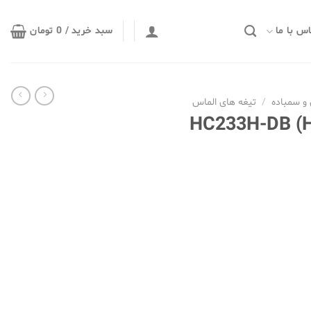
س با ما
سبد خرید /
0
تومان
و سمباده
/
تیغه های الماس
رانیت بر HC233H-DB (HOP