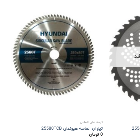
شد
تیغه های الماس
تیغ اره الماسه هیوندای 25580TCB
0
تومان