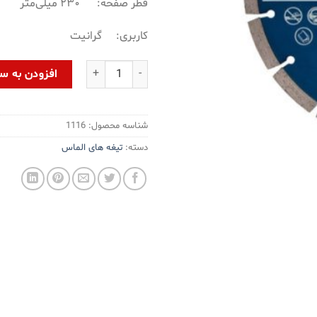
قطر صفحه: ۲۳۰ میلی‌متر
کاربری: گرانیت
تیغه گرانیت بر HC233H-DB (HOP PRESS) عدد
افزودن به س
شناسه محصول:
1116
دسته:
تیغه های الماس