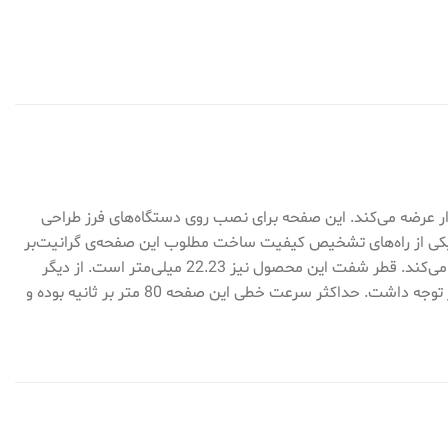
محصولات تولیدی شرکت «هیوندای» (Hyundai) است. این شرکت این محصول را تحت عنوان مدل «HC233H-DB» به بازار عرضه می‌کند. این صفحه برای نصب روی دستگاه‌های فرز طراحی
. یکی از راه‌های تشخیص کیفیت ساخت مطلوب این صفحه‌ی گرانیت‌بر
توجه به استاندارد EN13236 آن است. این نماد نشان از تایید استاندارد اروپا دارد. شرکت هیوندای این محصول را با قطر 230 میلی‌متری تولید می‌کند. قطر شفت این محصول نیز 22.23 میلی‌متر است. از دیگر
مشخصات صفحه‌ی مدل HC233H-DB می‌توان به ضخامت 3 میلی‌متری آن اشاره کرد. برای نصب این صفحه روی فرز باید به سرعت دستگاه نیز توجه داشت. حداکثر سرعت خطی این صفحه 80 متر بر ثانیه بوده و