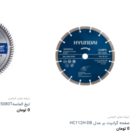
تیغه های الماس
تیغ الماسه25080T هیوندای
0
تومان
تیغه های الماس
صفحه گرانیت بر مدل HC112H-DB
0
تومان