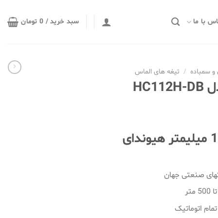
س با ما
سبد خرید /
0
تومان
و سمباده
/
تیغه های الماس
HC1
صفحه گرانیت بر 115 میلیمتر هیوندای
تهای صنعتی جهان
تر
مام اتوماتیک