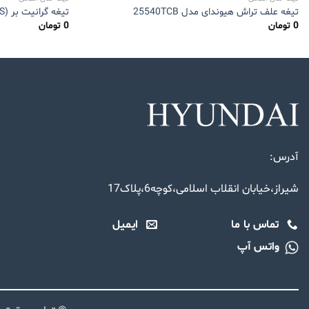
تیغه علف تراش هیوندای مدل 25540TCB
تیغه گرانیت بر HC233H-DB (HOP PRESS)
0
تومان
0
تومان
آدرس:
شیراز،خیابان انقلاب اسلامی،کوچه6،پلاک17
تماس با ما
ایمیل
واتس آپ