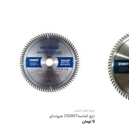
تیغه های الماس
تیغ الماسه25080T هیوندای
0
تومان