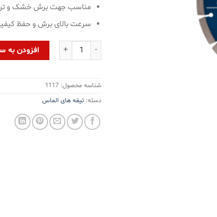
مناسب جهت برش خشک و تر
سرعت بالای برش و حفظ کیفیت
صفحه گرانیت بر مدل HC112H-DB عدد
افزودن به س
شناسه محصول:
1117
دسته:
تیغه های الماس