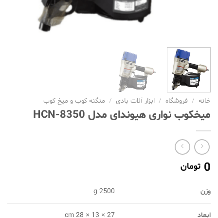
خانه
/
فروشگاه
/
ابزار آلات بادی
/
منگنه کوب و میخ کوب
میخکوب نواری هیوندای مدل HCN-8350
0
تومان
وزن
2500 g
ابعاد
27 × 13 × 28 cm