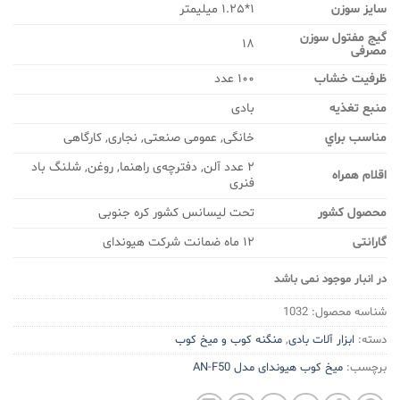
سایز سوزن
۱*۱.۲۵ میلیمتر
گیج مفتول سوزن
۱۸
مصرفی
ظرفیت خشاب
۱۰۰ عدد
منبع تغذیه
بادی
مناسب براي
خانگی, عمومی صنعتی, نجاری, کارگاهی
۲ عدد آلن, دفترچه‌ی راهنما, روغن, شلنگ باد
اقلام همراه
فنری
محصول کشور
تحت لیسانس کشور کره جنوبی
گارانتی
۱۲ ماه ضمانت شرکت هیوندای
در انبار موجود نمی باشد
شناسه محصول:
1032
دسته:
ابزار آلات بادی
,
منگنه کوب و میخ کوب
برچسب:
میخ کوب هیوندای مدل AN-F50