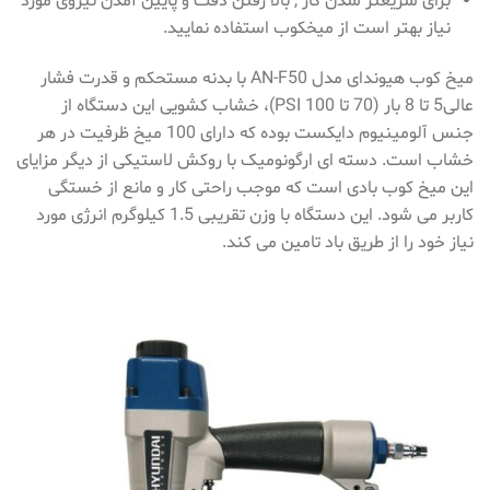
برای سریعتر شدن کار , بالا رفتن دقت و پایین آمدن نیروی مورد
نیاز بهتر است از میخکوب استفاده نمایید.
میخ کوب هیوندای مدل AN-F50 با بدنه مستحکم و قدرت فشار
عالی5 تا 8 بار (70 تا 100 PSI)، خشاب کشویی این دستگاه از
جنس آلومینیوم دایکست بوده که دارای 100 میخ ظرفیت در هر
خشاب است. دسته ای ارگونومیک با روکش لاستیکی از دیگر مزایای
این میخ کوب بادی است که موجب راحتی کار و مانع از خستگی
کاربر می شود. این دستگاه با وزن تقریبی 1.5 کیلوگرم انرژی مورد
نیاز خود را از طریق باد تامین می کند.