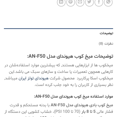
توضیحات
نظرات (0)
توضیحات میخ کوب هیوندای مدل AN-F50
:
میخکوب ها از ابزارهایی هستند, که بیشترین موارد استفاده‌شان در
کارهایی همچون تعمیرات یا ساخت و سازهای سبک می باشد.این
میخکوب اسکا پرکاربرد محصول شرکت
هیوندای تولز ایران
میباشد,
نظر بسیاری از کاربران را به خود جلب کرده است.
موارد استفاده میخ کوب هیوندای مدل AN-F50:
میخ کوب بادی هیوندای مدل AN-F50
با بدنه مستحکم و قدرت
فشار عالی
5 تا 8 بار
(70 تا 100 PSI)، خشاب کشویی این دستگاه از