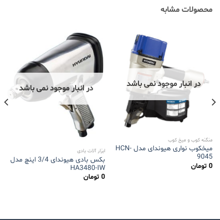
محصولات مشابه
در انبار موجود نمی باشد
در انبار موجود نمی باشد
منگنه کوب و میخ کوب
میخکوب نواری هیوندای مدل HCN-
ابزار آلات بادی
9045
بکس بادی هیوندای 3/4 اینچ مدل
0
تومان
HA3480-IW
0
تومان