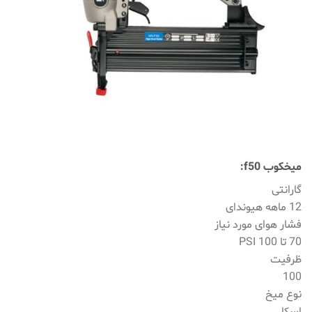
میخکوب f50:
گارانتی
12 ماهه هیوندای
فشار هوای مورد نیاز
70 تا 100 PSI
ظرفیت
100
نوع میخ
اسکا