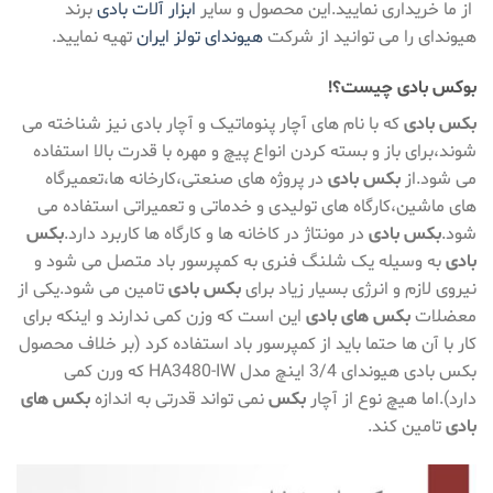
از ما خریداری نمایید.این محصول و سایر
ابزار آلات بادی
برند
هیوندای را می توانید از شرکت
هیوندای تولز ایران
تهیه نمایید.
بوکس بادی چیست؟!
بکس بادی
که با نام های آچار پنوماتیک و آچار بادی نیز شناخته می
شوند،برای باز و بسته کردن انواع پیچ و مهره با قدرت بالا استفاده
می شود.از
بکس بادی
در پروژه های صنعتی،کارخانه ها،تعمیرگاه
های ماشین،کارگاه های تولیدی و خدماتی و تعمیراتی استفاده می
شود.
بکس بادی
در مونتاژ در کاخانه ها و کارگاه ها کاربرد دارد.
بکس
بادی
به وسیله یک شلنگ فنری به کمپرسور باد متصل می شود و
نیروی لازم و انرژی بسیار زیاد برای
بکس بادی
تامین می شود.یکی از
معضلات
بکس های بادی
این است که وزن کمی ندارند و اینکه برای
کار با آن ها حتما باید از کمپرسور باد استفاده کرد (بر خلاف محصول
بکس بادی هیوندای 3/4 اینچ مدل HA3480-IW که ورن کمی
دارد).اما هیچ نوع از آچار
بکس
نمی تواند قدرتی به اندازه
بکس های
بادی
تامین کند.