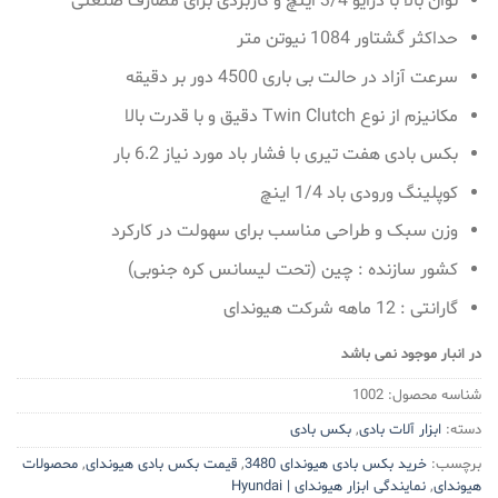
توان بالا با درایو 3/4 اینچ و کاربردی برای مصارف صنعتی
حداکثر گشتاور 1084 نیوتن متر
سرعت آزاد در حالت بی باری 4500 دور بر دقیقه
مکانیزم از نوع Twin Clutch دقیق و با قدرت بالا
بکس بادی هفت تیری با فشار باد مورد نیاز 6.2 بار
کوپلینگ ورودی باد 1/4 اینچ
وزن سبک و طراحی مناسب برای سهولت در کارکرد
کشور سازنده : چین (تحت لیسانس کره جنوبی)
گارانتی : 12 ماهه شرکت هیوندای
در انبار موجود نمی باشد
شناسه محصول:
1002
دسته:
ابزار آلات بادی
,
بکس بادی
برچسب:
خرید بکس بادی هیوندای 3480
,
قیمت بکس بادی هیوندای
,
محصولات
هیوندای
,
نمایندگی ابزار هیوندای | Hyundai