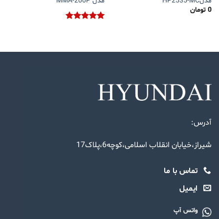
مدلHP2535-MC
مدل MMA-200P
0
تومان
نمره
5.00
از 5
آدرس:
شیراز،خیابان انقلاب اسلامی،کوچه6،پلاک17
تماس با ما
ایمیل
واتس آپ