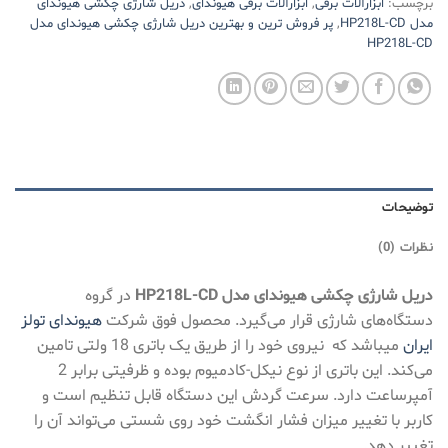
برچسب:
ابزارآلات برقی
,
ابزارآلات برقی هیوندای
,
دریل شارژی چکشی هیوندای
مدل HP218L-CD
,
پر فروش ترین و بهترین دریل شارژی چکشی هیوندای مدل
HP218L-CD
توضیحات
نظرات (0)
دریل شارژی چکشی هیوندای مدل HP218L-CD
در گروه
دستگاه‌های شارژی قرار می‌گیرد. محصول فوق شرکت
هیوندای تولز
ایران
میباشد که نیروی خود را از طریق یک باتری 18 ولتی تامین
می‌کند. این باتری از نوع نیکل-کادمیوم بوده و ظرفیتی برابر 2
آمپرساعت دارد. سرعت گردش این دستگاه قابل تنظیم است و
کاربر با تغییر میزان فشار انگشت خود روی شستی می‌تواند آن را
تغییر دهد.