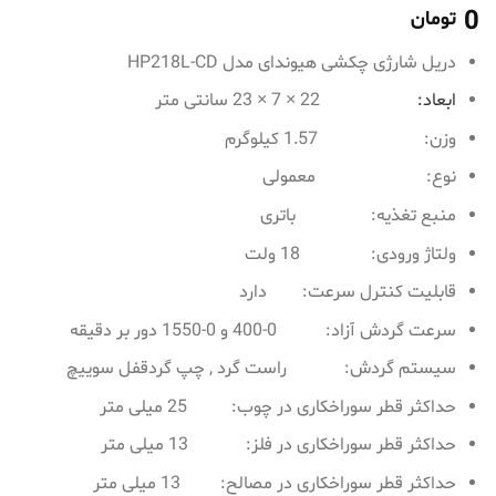
0
تومان
دریل شارژی چکشی هیوندای مدل HP218L-CD
ابعاد:
22 × 7 × 23 سانتی متر
وزن: 1.57 کیلوگرم
نوع: معمولی
منبع تغذیه: باتری
ولتاژ ورودی: 18 ولت
قابلیت کنترل سرعت: دارد
سرعت گردش آزاد: 0-400 و 0-1550 دور بر دقیقه
سیستم گردش: راست گرد , چپ گردقفل سوییچ
حداکثر قطر سوراخکاری در چوب: 25 میلی متر
حداکثر قطر سوراخکاری در فلز: 13 میلی متر
حداکثر قطر سوراخکاری در مصالح: 13 میلی متر