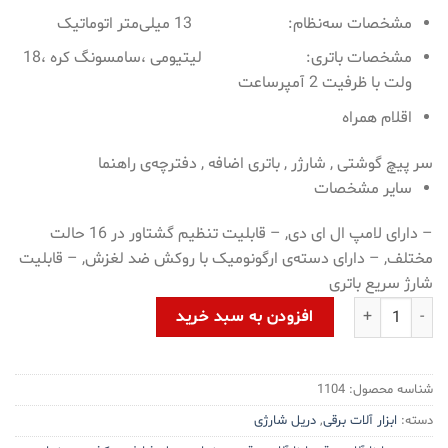
مشخصات سه‌نظام: 13 میلی‌متر اتوماتیک
مشخصات باتری: لیتیومی ،سامسونگ کره ،18
ولت با ظرفیت 2 آمپرساعت
اقلام همراه
سر پیچ گوشتی , شارژر , باتری اضافه , دفترچه‌ی راهنما
سایر مشخصات
– دارای لامپ ال ای دی, – قابلیت تنظیم گشتاور در 16 حالت
مختلف, – دارای دسته‌ی ارگونومیک با روکش ضد لغزش, – قابلیت
شارژ سریع باتری
دریل شارژی چکشی هیوندای مدل HP218L-CD عدد
افزودن به سبد خرید
شناسه محصول:
1104
دسته:
ابزار آلات برقی
,
دریل شارژی