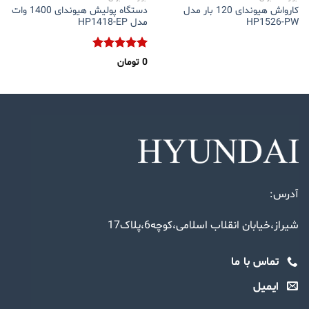
کارواش هیوندای 120 بار مدل
دستگاه پولیش هیوندای 1400 وات
HP1526-PW
مدل HP1418-EP
نمره
5.00
0
تومان
از 5
آدرس:
شیراز،خیابان انقلاب اسلامی،کوچه6،پلاک17
تماس با ما
ایمیل