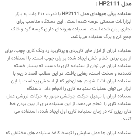
مدل HP2111 :
سنباده برقی هیوندای مدل HP2111
با قدرت ۲۱۰ وات به بازار
ابزارآلات صنعتی عرضه شده است . این دستگاه مناسب برای
نجاری بیان شده است . سنباده هیوندای دارای کیسه گرد و خاک
جمع کن و برگ سنباده می‌باشد.
سنباده لرزان از ابزار های کاربردی و پرکاربرد رد رنگ کاری چوب، برای
از بین بردن خط و خش ایجاد شده بر رای چوب است. با استفاده از
سنباده لرزان می توان از سنباده کاری با دست که بسیار خسته
کنندده و سخت است، رهایی یافت. در این مطلب قصد داریم با
سنباده لرزان آشنا شویم. همان‌طور که از اسمش پیداست با این
ابزار می توان عملیات سنباده کاری را انجام داد. دستگاه
سنباده لرزان با تبدیل حرکت چرخشی موتور به حرکات لرزشی عمل
سنباده کاری را انجام می‌دهد. از این سنباده برای از بین بردن خط
های ریزی که در زمان سنباده کاری اول ایجاد شده، استفاده می
کنند.
سنباده لرزان ها عمل سایش را توسط کاغذ سنباده های مختلفی که