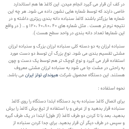
در کف آن قرار می گیرد انجام میدن. این کاغذ ها هم استاندارد
خاصی دارند که توسط شماره هایی نشون داده می شود. هر چه این
شماره ها بزرگتر باشند کاغذ سنباده دانه بندی ریزتری داشته و در
نتیجه نرم تر هست . مثل شماره های ۴۰ ،۶۰،۸۰ ،۱۲۰ و .. ( در واقع
این شمارها تعداد دانه بندی در واحد سطح هست ).
سنباده لرزان به دو دسته کلی سنباده لرزان بزرگ و سنباده لرزان
مشتی تقسیم بندی می شود. نوع بزرگ آن توسط دو دست مورد
استفاده قرار می گیرد و نوع کوچک تر هم توسط یک دست و چون
به راحتی در مشت جا می شود به سنباده لرزان مشتی معروف
هستند. این دستگاه محصول شرکت
هیوندای تولز ایران
می باشد.
نحوه استفاده :
برای اتصال کاغذ سنباده به پد دستگاه ابتدا دستگاه را روی کاغذ
سنباده قرار بدهید و از عرض و با استفاده از تیغ برش کاغذ را برش
بدهید. بعد با تا کردن دو طرف کاغذ (از طول) ابتدا در یک طرف گیره
و سپس در طرف دیگر آن قرار بدهید. برای جدا کردن سنباده از