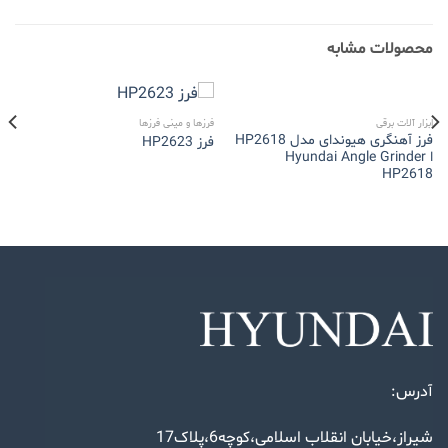
محصولات مشابه
در انبار موجود نمی باشد
ابزار آلات برقی
فرزها و مینی فرزها
فرز آهنگری هیوندای مدل HP2618
فرز HP2623
ا Hyundai Angle Grinder
HP2618
آدرس:
شیراز،خیابان انقلاب اسلامی،کوچه6،پلاک17