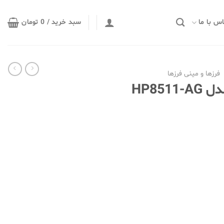
س با ما
سبد خرید /
0
تومان
فرزها و مینی فرزها
HP851