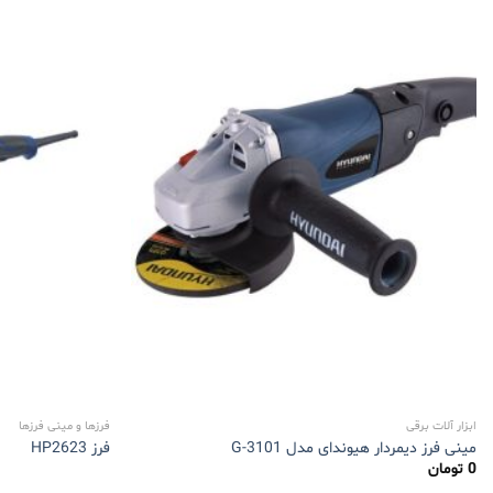
ابزار آلات برقی
فرزها و مینی فرزها
مینی فرز دیمردار هیوندای مدل 3101-G
فرز HP2623
0
تومان