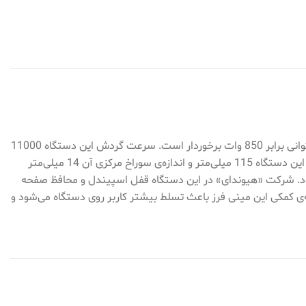
دستگاهی که در تصویر مشاهده می‌کنید یکی از تولیدات شرکت «هیوندای» (Hyundai) است. این مینی فرز مدل (HP8511-AG) نام دارد و از توانی برابر 850 وات برخوردار است. سرعت گردش این دستگاه 11000
دور بر دقیقه بوده که برای کار روی فلزات بسیار مناسب است. این سرعت بالا برای برش و ساب فلزات مورد استفاده قرار می‌گیرد. قطر صفحه‌ی این دستگاه 115 میلی‌متر و اندازه‌ی سوراخ مرکزی آن 14 میلی‌متر
 بود. شرکت «هیوندای» در این دستگاه قفل اسپیندل و محافظ صفحه
‌ی کمکی این مینی فرز باعث تسلط بیشتر کاربر روی دستگاه می‌شود و