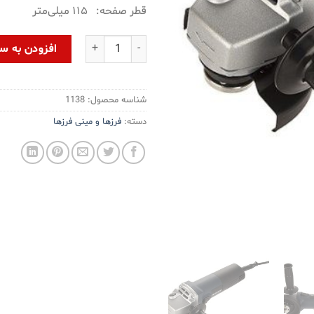
قطر صفحه: ۱۱۵ میلی‌متر
مینی فرز هیوندای مدل HP8511-AG عدد
افزودن به س
شناسه محصول:
1138
دسته:
فرزها و مینی فرزها