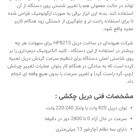
تواند در حالت معمولی هم با تغییر شستی روی دستگاه از آن
استفاده کند. بدنه این ابزار برقی به صورت ارگونومیک طراحی شده
تا برای استفاده راحت تر و جلوگیری از خستگی زود هنگام کاربر
مفید واقع شود.
شرکت هیوندای در ساخت دریل HP8213 برای سهولت هر چه
بیشتر در استفاده از این دستگاه ، کلید الکترونیک دیمرداری را بر
روی شاستی اصلی دستگاه برای تنظیم سرعت گردش دریل تعبیه
کرده است که به سادگی در هنگام کار بتوان عملیات تغییر چرخش
(چپ گرد-راست گرد) و تغییر سرعت را بدون هیچ وقفه ای انجام
داد.
مشخصات فنی دریل چکشی :
توان دریل 820 وات با ولتاژ 240-220 ولت
سرعت در حال آزاد 0 تا 2800 دور در دقیقه
دارای سه نظام آچارخور 13 میلی‌متری