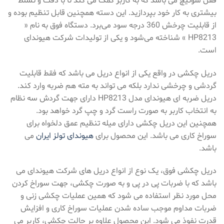
قفل سوئیچ می باشد که به کاربر کمک می کند تا با دقت و تسلط
بیشتری به کار خود بپردازید. این دسته همچنین قابل تنظیم بوده و
از قابلیت چرخش 360 درجه سود می‌برد. دستگاه فوق به نام «
HP8213 » شناخته می‌شود و یکی از تولیدات شرکت هیوندای
است.
دریل چکشی در واقع یکی از انواع دریل می باشد که فقط قابلیت
گردشی و چرخشی ندارد بلکه می تواند به مته هم ضربه وارد کند.
دریل ضربه ای هیوندای مدل HP8213 دارای جهت گردش سه نظام
به انتخاب کاربر به صورت راست گرد و چپ گرد خواهد بود.
همچنین این دریل چکشی دارای میله تنظیم عمق دلخواه برای
سوراخ کاری می باشد. این محصول برای
هیوندای تولز ایران
می
باشد.
دریل چکشی فوق، یک نوع از انواع دریل های شرکت هیوندای می
باشد که با ضربات پی در پی و به صورت چکشی، جهت سوراخ کردن
محل مورد نظر استفاده می شود که همین عملیات چکشی زنی و
ضربات مداوم موجب ساده شدن عملیات سوراخ کاری و افزایش
قدرت نفوذ می شود. این محصول علاوه بر حالت چکشی، کاربر می