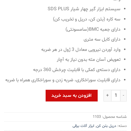
سیستم ابزار گیر چهار شیار SDS PLUS
سه کاره (بتن کن، دریل و تخریب کن)
دارای جعبه BMC(سامسونتی)
دارای کابل سه متری
وارد آوردن نیرویی معادل 3 ژول در هر ضربه
تعویض آسان مته بدون نیاز به آچار
دارای دسته‌ی کمکی با قابلیت چرخش 360 درجه
دارای قابلیت سوراخکاری، ضربه زدن و سوراخکاری همراه با ضربه
دریل بتن کن هیوندای مدل HP8026P-EH عدد
افزودن به سبد خرید
شناسه محصول:
1103
دسته:
دریل بتن کن
,
ابزار آلات برقی