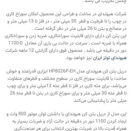
چکش تخریب می باشد .
شرکت هیوندای در ساخت و طراحی این محصول امکان سوراخ کاری
در چوب را تا ظرفیت و قطر 30 میلی متر ، در فلز تا 13 میلی متر و
در مصالح و بتن تا 26 میلی متر در نظر گرفته است .
این بتن کن دارای دارای قابلیت سوراخکاری، ضربه زدن و سوراخکاری
همراه با ضربه است . سرعت در حالت بی باری آن معادل 0-1100
دور در دقیقه می باشد . محصول فوق دارای گارانتی 12 ماهه شرکت
هیوندای تولز ایران
نیز خواهد بود.
دریل بتن کن هیوندای مدل HP8026P-EH ابزاری قدرتمند و خوش
ساخت با قابلیت سوراخ کاری در سطوح مختلف و قطرهای متفاوت
می‌باشد، برای مته کاری در فلز تا قطر مته 13میلی متر و برای چوب
تا قطر مته 30 میلی متر و برای سوراخ‌ کاری در بتن تا قطر مته 26
میلی متر را پشتیبانی می‌کند.
این مدل از دریل بتن کن هیوندای با داشتن توان موتور 800 وات و
ایجاد کردن 1100 دور در دقیقه در حالت آزاد و ضربات بسیار به
همراه قدرت بالا در ضربات بهترین انتخاب برای هر صنعت‌گری