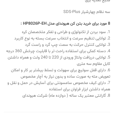
منبع تغذیه برق
سه نظام چهارشیار SDS-Plus
8 مورد برای خرید بتن کن هیوندای مدل HP8026P-EH :
1. سود بردن از تکنولوژی و طراحی و تفکر متخصصان کره
2. توانایی تنظیم سرعت و انتخاب سرعت بسته به نوع کاربرد
3. توانایی کنترل حرکت به سمت چپ‌ گرد و راست ‌گرد
4. دسته کمکی برای استفاده راحت تر با قابلیت چرخش 360 درجه
5. توانایی دریافت ولتاژ ورودی از 220 تا 240 ولت و همراه داشتن
کابل مقاوم سه متری
6. دارای قفل سوئیچ برای سهولت و تسلط بیشتر بر کار و امکان
تعویض مته به صورت ساده و بدون نیاز به آچار مخصوص
7. دارای کیف مخصوص سامسونتی برای آسایش در حمل و نقل و
همراه داشتن ابزار فراوان برای استفاده
8. گارانتی معتبر یک ساله ( دوازده ماه) شرکت هیوندای