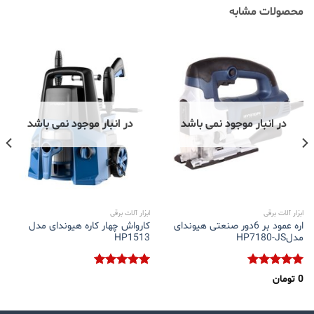
محصولات مشابه
در انبار موجود نمی باشد
در انبار موجود نمی باشد
ابزار آلات برقی
ابزار آلات برقی
اره عمود بر 6دور صنعتی هیوندای
کارواش چهار کاره هیوندای مدل
مدلHP7180-JS
HP1513
نمره
5.00
نمره
5.00
0
تومان
از 5
از 5