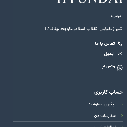
آدرس:
شیراز،خیابان انقلاب اسلامی،کوچه6،پلاک17
تماس با ما
ایمیل
واتس آپ
حساب کاربری
پیگیری سفارشات
سفارشات من