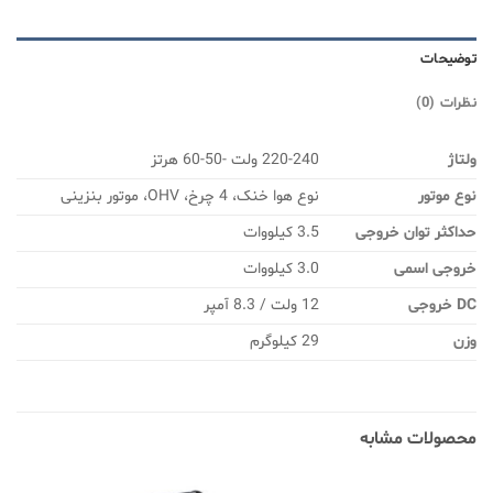
توضیحات
نظرات (0)
ولتاژ
220-240 ولت -50-60 هرتز
نوع موتور
نوع هوا خنک، 4 چرخ، OHV، موتور بنزینی
حداکثر توان خروجی
3.5 کیلووات
خروجی اسمی
3.0 کیلووات
DC خروجی
12 ولت / 8.3 آمپر
وزن
29 کیلوگرم
محصولات مشابه