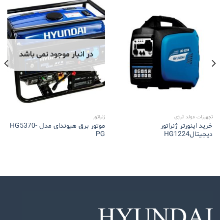
در انبار موجود نمی باشد
تجهیزات مولد انرژی
ژنراتور
خرید اینورتر ژنراتور
موتور برق هیوندای مدل HG5370-
دیجیتالHG1224
PG