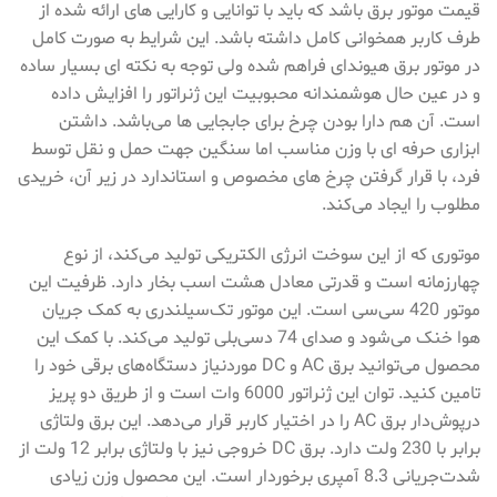
قیمت موتور برق باشد که باید با توانایی و کارایی های ارائه شده از
طرف کاربر همخوانی کامل داشته باشد. این شرایط به صورت کامل
در موتور برق هیوندای فراهم شده ولی توجه به نکته ای بسیار ساده
و در عین حال هوشمندانه محبوبیت این ژنراتور را افزایش داده
است. آن هم دارا بودن چرخ برای جابجایی ها می‌باشد. داشتن
ابزاری حرفه ای با وزن مناسب اما سنگین جهت حمل و نقل توسط
فرد، با قرار گرفتن چرخ های مخصوص و استاندارد در زیر آن، خریدی
مطلوب را ایجاد می‌کند.
موتوری که از این سوخت انرژی الکتریکی تولید می‌کند، از نوع
چهارزمانه است و قدرتی معادل هشت اسب بخار دارد. ظرفیت این
موتور 420 سی‌سی است. این موتور تک‌سیلندری به کمک جریان
هوا خنک می‌شود و صدای 74 دسی‌بلی تولید می‌کند. با کمک این
محصول می‌توانید برق AC و DC موردنیاز دستگاه‌های برقی خود را
تامین کنید. توان این ژنراتور 6000 وات است و از طریق دو پریز
درپوش‌دار برق AC را در اختیار کاربر قرار می‌دهد. این برق ولتاژی
برابر با 230 ولت دارد. برق DC خروجی نیز با ولتاژی برابر 12 ولت از
شدت‌جریانی 8.3 آمپری برخوردار است. این محصول وزن زیادی