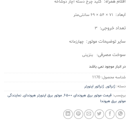
اقلام همراه: ک
لید چرخ دسته آچار دوشاخه
ابعاد:
۷۱ × ۵۴ × ۶۹ سانتی‌متر
تعداد خروجی:
۳
سایر توضیحات موتور:
چهارزمانه
سوخت مصرفی
: بنزینی
در انبار موجود نمی باشد
شناسه محصول:
1170
دسته:
ژنراتور
,
ژنراتور اینورتر
برچسب:
قیمت موتور برق هیوندای ۶۵۰۰
,
موتور برق اینورتر هیوندای
,
نمایندگی
موتور برق هیوندا