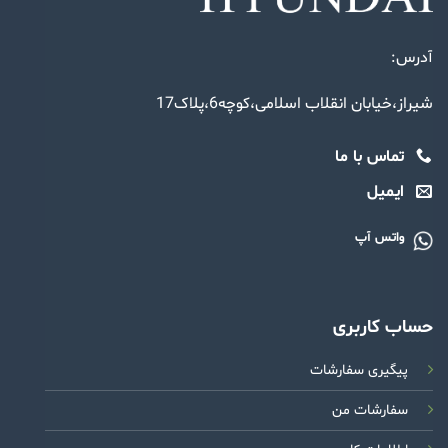
آدرس:
شیراز،خیابان انقلاب اسلامی،کوچه6،پلاک17
تماس با ما
ایمیل
واتس آپ
حساب کاربری
پیگیری سفارشات
سفارشات من