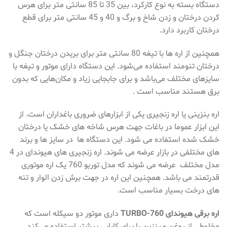
دستگاه بسته به نوع کارکرد، بین 35 تا 85 سانتی متر برای هرس
کردن درختان و زدن شاخ و برگ و 40 و 45 سانتی متر برای قطع
درختان کاربرد دارد.
همچنین از اره‌ ها با تیغه 80 سانتی متر برای بریدن درختان جنگل و
درختان تنومند استفاده می‌شود. این دستگاه دارای موتور و تیغه با
سایزهای مختلف می‌باشد و برای جابجایی زیاد و مکان‌هایی که بدون
برق هستند مناسب است .
اره بنزینی یا اره زنجیری یکی از ابزارهای ضروری باغداران است. از
این ابزار عموما در باغات جهت هرس شاخه های خشک یا درختان
خشک شده استفاده می شود. این دستگاه ها در سایز ها و برند
های مختلفی در بازار عرضه می شوند. اره زنجیری های هیوندای در 4
مدل مختلف عرضه می شوند که مدل توربو 760 یک اره موتوری
قدرتمند می باشد. همچنین این اره در جهت برش زدن الوار و تنه
های درخت بسیار مناسب است.
اره برقی هیوندای TURBO-760
داری موتور دو سیکله است که
مخلوطی از روغن و بنزین را برای کارایی بیشتر استفاده می‌کند.