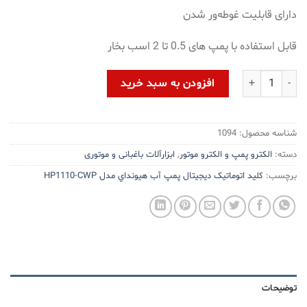
دارای قابلیت غوطه‌ور شدن
قابل استفاده با پمپ های 0.5 تا 2 اسب بخار
کلید اتوماتیک دیجیتال پمپ آب هيونداي مدل HP1110-CWP عدد
افزودن به سبد خرید
شناسه محصول:
1094
دسته:
الکترو پمپ و الکترو موتور
,
ابزارآلات باغبانی و موتوری
برچسب:
کلید اتوماتیک دیجیتال پمپ آب هيونداي مدل HP1110-CWP
توضیحات