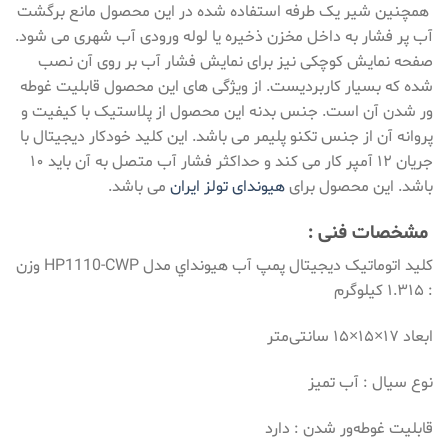
همچنین شیر یک طرفه استفاده شده در این محصول مانع برگشت
آب پر فشار به داخل مخزن ذخیره یا لوله ورودی آب شهری می‌ شود.
صفحه نمایش کوچکی نیز برای نمایش فشار آب بر روی آن نصب
شده که بسیار کاربردیست. از ویژگی های این محصول قابلیت غوطه
ور شدن آن است. جنس بدنه این محصول از پلاستیک با کیفیت و
پروانه آن از جنس تکنو پلیمر می باشد. این کلید خودکار دیجیتال با
جریان ۱۲ آمپر کار می کند و حداکثر فشار آب متصل به آن باید ۱۰
باشد. این محصول برای
هیوندای تولز ایران
می باشد.
مشخصات فنی
:
کلید اتوماتیک دیجیتال پمپ آب هيونداي مدل HP1110-CWP وزن
: ۱.۳۱۵ کیلوگرم
ابعاد ۱۷×۱۵×۱۵ سانتی‌متر
نوع سیال : آب تمیز
قابلیت غوطه‌ور شدن : دارد