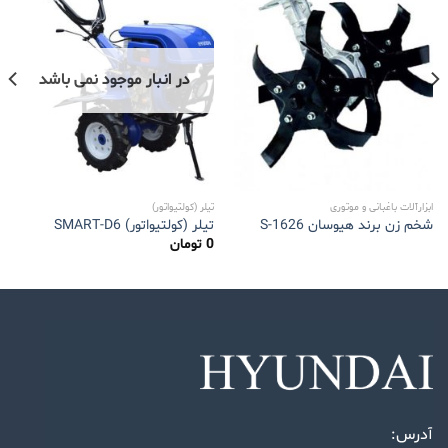
در انبار موجود نمی باشد
ابزارآلات باغبانی و موتوری
تیلر (کولتیواتور)
شخم زن برند هیوسان S-1626
تیلر (کولتیواتور) SMART-D6
0
تومان
آدرس: