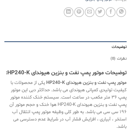
توضیحات
نظرات (0)
توضیحات موتور پمپ نفت و بنزین هیوندای HP240-K:
موتور پمپ نفت و بنزین هیوندای HP240-K
یکی از محصولات با
کیفیت تولیدی کمپانی هیوندای می باشد. حداکثر دبی این موتور
پمپ ۳۶ متر مکعب در ساعت است. سیستم خنک کننده موتور
پمپ نفت و بنزین هیوندای HP240-K هوا خنک و حجم موتور آن
۱۹۶ سی سی می باشد. به طور کلی وظیفه موتور پمپ انتقال آب
استخر ، آبیاری ، افزایش فشار آب در شرایط عدم دسترسی می
باشد.