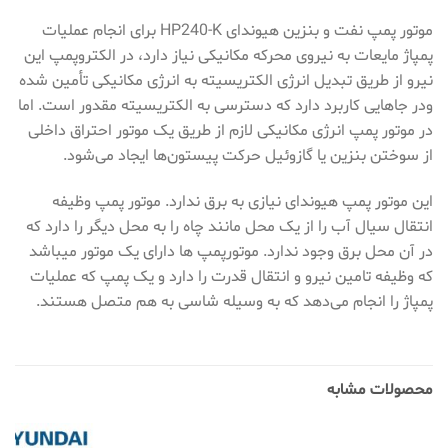
موتور پمپ نفت و بنزین هیوندای HP240-K برای انجام عملیات
پمپاژ مایعات به نیروی محرکه مکانیکی نیاز دارد، در الکتروپمپ این
نیرو از طریق تبدیل انرژی الکتریسیته به انرژی مکانیکی تأمین شده
ودر جاهایی کاربرد دارد که دسترسی به الکتریسیته مقدور است. اما
در موتور پمپ انرژی مکانیکی لازم از طریق یک موتور احتراق داخلی
از سوختن بنزین یا گازوئیل حرکت پیستون‌ها ایجاد می‌شود.
این موتور پمپ هیوندای نیازی به برق ندارد. موتور پمپ وظیفه
انتقال سیال آب را از یک محل مانند چاه را به محل دیگر را دارد که
در آن محل برق وجود ندارد. موتورپمپ‌ ها دارای یک موتور میباشد
که وظیفه تامین نیرو و انتقال قدرت را دارد و یک پمپ که عملیات
پمپاژ را انجام می‌دهد که به وسیله شاسی به هم متصل هستند.
محصولات مشابه