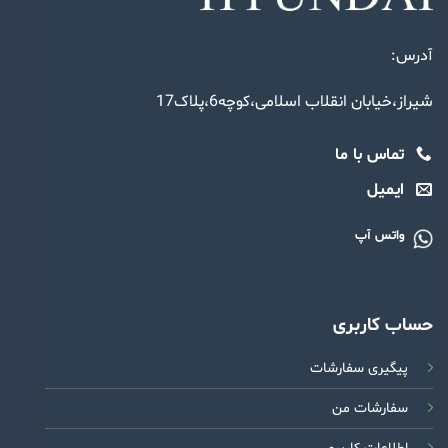
آدرس:
شیراز،خیابان انقلاب اسلامی،کوچه6،پلاک17
تماس با ما
ایمیل
واتس آپ
حساب کاربری
پیگیری سفارشات
سفارشات من