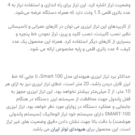
وضعیت تراز اشاره کرد. این تراز برای راه اندازی و استفاده نیاز به 4
عدد باتری قلمی 1.5 ولت دارد که همراه دستگاه عرضه می‌شود.
از کاربردهای این تراز لیزری می توان در کارهای عمرانی و تاسیساتی
نظیر نصب کابینت، نصب کلید و پریز، تراز نمودن خط پنجره و
بسیاری از کارهای دیگر استفاده کرد. همراه این محصول یک عدد
کیف، 4 عدد باتری قلمی و پایه مخصوص ارائه می‌ شود.
حداکثر برد تراز لیزری هیوندای مدل Smart 100، تا جايي که خط
ليزر قابل دیدن باشد، 20 متر است، خطای تراز لیزری نیز به ازای هر
10 متر، از 2 ميلی‌متر بیشتر نخواهد بود. این تراز لیزری مجهز به
قفل پاندول جهت محافظت از سیستم لیزر دستگاه در هنگام
جابجایی و عملکرد دستگاه در زوایای مورد نظر خواهد بود. تراز لیزری
SMART-100 دارای سیستم خود تراز اتوماتیک (سیستم پاندولی
هوشمند) با دقت بالا جهت نشان دادن دقیق وضعیت های غیر تراز
است. این محصول برای
هیوندای تولز ایران
می باشد.