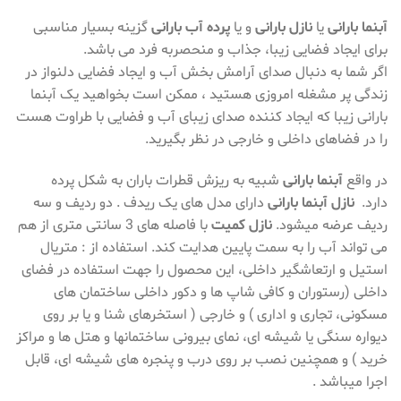
آبنما بارانی
یا
نازل بارانی
و یا
پرده آب بارانی
گزینه بسیار مناسبی
برای ایجاد فضایی زیبا، جذاب و منحصربه فرد می باشد.
اگر شما به دنبال صدای آرامش بخش آب و ایجاد فضایی دلنواز در
زندگی پر مشغله امروزی هستید ، ممکن است بخواهید یک آبنما
بارانی زیبا که ایجاد کننده صدای زیبای آب و فضایی با طراوت هست
را در فضاهای داخلی و خارجی در نظر بگیرید.
در واقع
آبنما بارانی
شبیه به ریزش قطرات باران به شکل پرده
دارد.
نازل آبنما بارانی
دارای مدل های یک ریدف . دو ردیف و سه
ردیف عرضه میشود.
نازل کمیت
با فاصله های 3 سانتی متری از هم
می تواند آب را به سمت پایین هدایت کند. استفاده از : متریال
استیل و ارتعاشگیر داخلی، این محصول را جهت استفاده در فضای
داخلی (رستوران و کافی شاپ ها و دکور داخلی ساختمان های
مسکونی، تجاری و اداری ) و خارجی ( استخرهای شنا و یا بر روی
دیواره سنگی یا شیشه ای، نمای بیرونی ساختمانها و هتل ها و مراکز
خرید ) و همچنین نصب بر روی درب و پنجره های شیشه ای، قابل
اجرا میباشد .