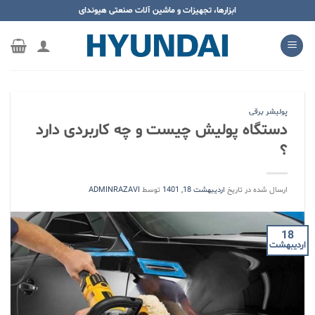
ه
ابزارها، تجهیزات و ماشین آلات صنعتی هیوندای
حتوا
روید
پولیشر برقی
دستگاه پولیش چیست و چه کاربردی دارد
؟
ارسال شده در تاریخ
اردیبهشت 18, 1401
توسط
ADMINRAZAVI
18
اردیبهشت