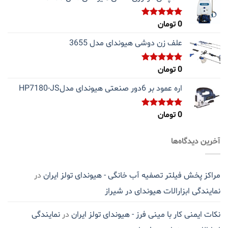
0
تومان
نمره
5.00
از 5
علف زن دوشی هیوندای مدل 3655
0
تومان
نمره
5.00
از 5
اره عمود بر 6دور صنعتی هیوندای مدلHP7180-JS
0
تومان
نمره
5.00
از 5
آخرین دیدگاه‌ها
مراکز پخش فیلتر تصفیه آب خانگی - هیوندای تولز ایران
در
نمایندگی ابزارالات هیوندای در شیراز
نکات ایمنی کار با مینی فرز - هیوندای تولز ایران
در
نمایندگی