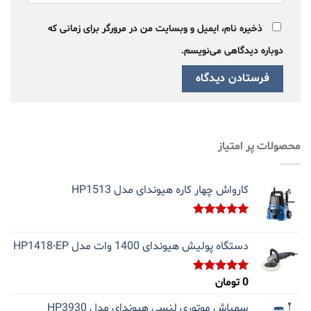
ذخیره نام، ایمیل و وبسایت من در مرورگر برای زمانی که
دوباره دیدگاهی می‌نویسم.
محصولات پر امتیاز
کارواش چهار کاره هیوندای مدل HP1513
نمره
5.00
از 5
دستگاه پولیش هیوندای 1400 وات مدل HP1418-EP
0
تومان
نمره
5.00
از 5
سمپاش موتوری لنسی هیوندای مدل HP3930