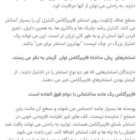
دارند. به راحتی می توان از آنها مراقبت کرد.
سطح صاف ژلكوت روی استخر فایبرگلاس كنترل آن را بسیار آسانتر
می كند. کنترل رشد جلبک ها و باکتری ها. به همین دلیل ، تمیز
کردن آنها آسان تر و به طور کلی ارزان تر است. این می تواند یک
امتیاز بزرگ در چک لیست “بهترین استخر برای من” باشد.
استخرهای پش ساخته فایبرگلاس اوان گرمتر به نظر می رسند.
دارندگان استخرهایی که هر دو نوع استخر را در اختیار دارند ، از
گرمتر بودن استخرهای فایبرگلاس خبر می دهند.
فایبرگلاس یک ماده ساختمانی با دوام فوق العاده است.
پوسته ها بسیار جامد احساس می شوند و سطح آن مانند بتن
مسلح / ساینده نیست. کف های غیر لغزنده افزودنی خوبی در
استخر شنای فایبرگلاس هستند. تولید به راحتی می تواند بافت ضد
لغزش را به پله ها و کف استخر اضافه کند. این باعث می شود
مراحل ورود بسیار ایمن باشد. و هنگام ورود یا خارج شدن از استخر