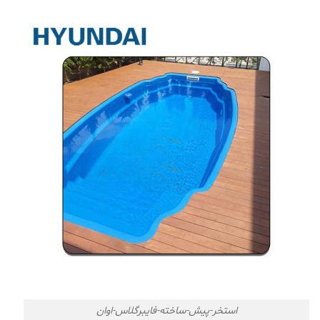
استخر-پیش-ساخته-فایبرگلاس-اوان