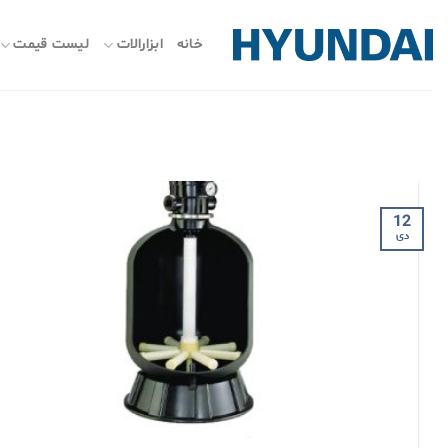
ه
حتوا
خانه
ابزارالات
لیست قیمت
روید
12
دی