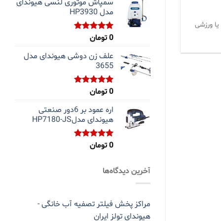
سمپاش موتوری لنسی هیوندای
مدل HP3930
ا ورزشی
0
تومان
نمره
5.00
از 5
علف زن دوشی هیوندای مدل
3655
0
تومان
نمره
5.00
از 5
اره عمود بر 6دور صنعتی
هیوندای مدلHP7180-JS
0
تومان
نمره
5.00
از 5
آخرین دیدگاه‌ها
مراکز پخش فیلتر تصفیه آب خانگی -
هیوندای تولز ایران