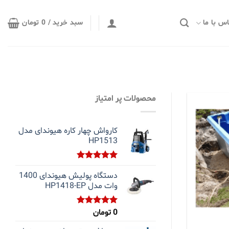
س با ما
سبد خرید /
0
تومان
محصولات پر امتیاز
کارواش چهار کاره هیوندای مدل
HP1513
نمره
5.00
دستگاه پولیش هیوندای 1400
از 5
وات مدل HP1418-EP
0
تومان
نمره
5.00
از 5