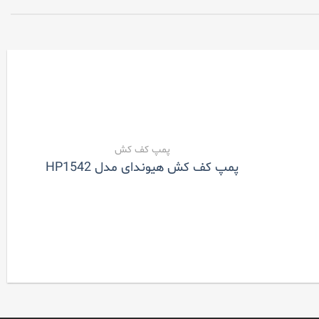
پمپ کف کش
پمپ کف کش هیوندای مدل HP1542